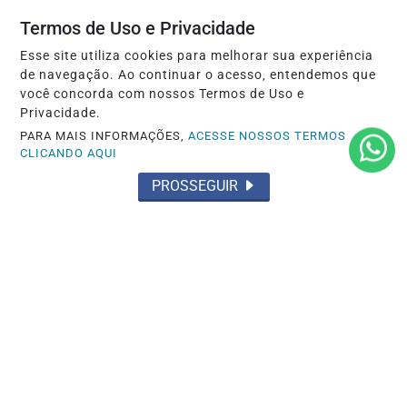
Termos de Uso e Privacidade
Esse site utiliza cookies para melhorar sua experiência
de navegação. Ao continuar o acesso, entendemos que
NOTICIAS
você concorda com nossos Termos de Uso e
Volta às aulas põe a consulta
Privacidade.
odontológica infantil em pauta
PARA MAIS INFORMAÇÕES,
ACESSE NOSSOS TERMOS
CLICANDO AQUI
Saiba Mais
PROSSEGUIR