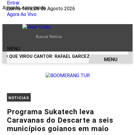
Entrar
Aguarde, carregando...
Quinta-feira, 06 de Agosto 2026
Agora Ao Vivo
MENU
CO QUE VIROU CANTOR: RAFAEL GARCEZ CELEBRA 24 ANOS C
MENU
EM ALTA
NOTICIAS
Programa Sukatech leva
Caravanas do Descarte a seis
municípios goianos em maio