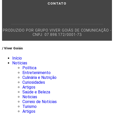
CONTATO
PRODUZIDO POR GRUPO VIVER GOIÁS DE COMUNICAÇÃO -
CNPJ: 07.898.172/0001-73
/ Viver Goiás
Início
Notícias
Política
Entretenimento
Culinária e Nutrição
Curiosidades
Artigos
Saúde e Beleza
Noticias
Correio de Notícias
Turismo
Artigos