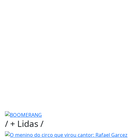
/
+ Lidas
/