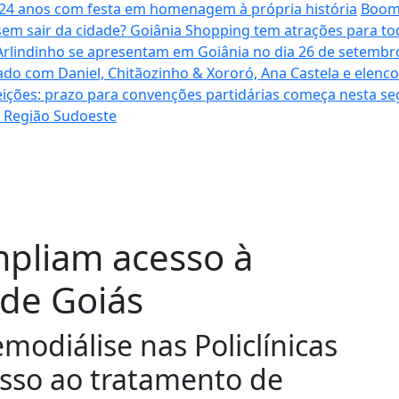
a 24 anos com festa em homenagem à própria história
Boome
sem sair da cidade? Goiânia Shopping tem atrações para to
Arlindinho se apresentam em Goiânia no dia 26 de setembro
ado com Daniel, Chitãozinho & Xororó, Ana Castela e elenc
eições: prazo para convenções partidárias começa nesta se
a Região Sudoeste
ampliam acesso à
 de Goiás
modiálise nas Policlínicas
sso ao tratamento de