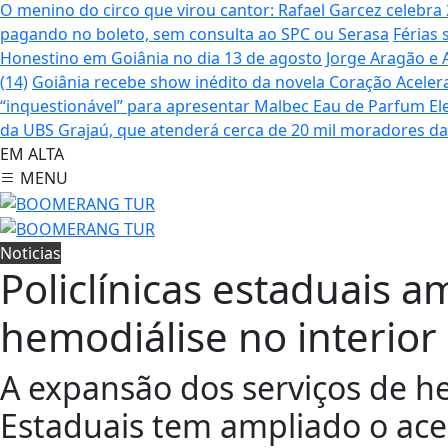
O menino do circo que virou cantor: Rafael Garcez celebr
pagando no boleto, sem consulta ao SPC ou Serasa
Férias 
Honestino em Goiânia no dia 13 de agosto
Jorge Aragão e 
(14)
Goiânia recebe show inédito da novela Coração Aceler
“inquestionável” para apresentar Malbec Eau de Parfum
El
da UBS Grajaú, que atenderá cerca de 20 mil moradores d
EM ALTA
MENU
Noticias
Policlínicas estaduais 
hemodiálise no interior
A expansão dos serviços de he
Estaduais tem ampliado o ace