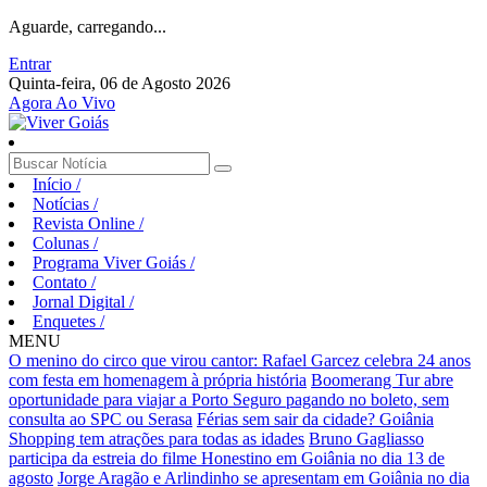
Aguarde, carregando...
Entrar
Quinta-feira, 06 de Agosto 2026
Agora Ao Vivo
Início
/
Notícias
/
Revista Online
/
Colunas
/
Programa Viver Goiás
/
Contato
/
Jornal Digital
/
Enquetes
/
MENU
O menino do circo que virou cantor: Rafael Garcez celebra 24 anos
com festa em homenagem à própria história
Boomerang Tur abre
oportunidade para viajar a Porto Seguro pagando no boleto, sem
consulta ao SPC ou Serasa
Férias sem sair da cidade? Goiânia
Shopping tem atrações para todas as idades
Bruno Gagliasso
participa da estreia do filme Honestino em Goiânia no dia 13 de
agosto
Jorge Aragão e Arlindinho se apresentam em Goiânia no dia