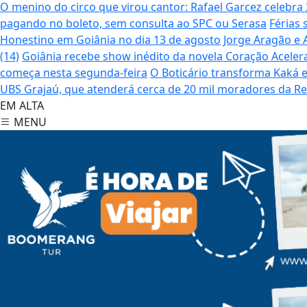
O menino do circo que virou cantor: Rafael Garcez celebr
pagando no boleto, sem consulta ao SPC ou Serasa
Férias 
Honestino em Goiânia no dia 13 de agosto
Jorge Aragão e 
(14)
Goiânia recebe show inédito da novela Coração Aceler
começa nesta segunda-feira
O Boticário transforma Kaká 
UBS Grajaú, que atenderá cerca de 20 mil moradores da R
EM ALTA
MENU