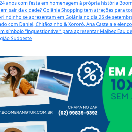
a 24 anos com festa em homenagem à própria história
Boome
sem sair da cidade? Goiânia Shopping tem atrações para to
Arlindinho se apresentam em Goiânia no dia 26 de setembro
ado com Daniel, Chitãozinho & Xororó, Ana Castela e elenc
em símbolo “inquestionável” para apresentar Malbec Eau 
egião Sudoeste