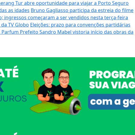
rang Tur abre oportunidade para viajar a Porto Seguro
das as idades
Bruno Gagliasso participa da estreia do filme
; ingressos começaram a ser vendidos nesta terça-feira
o da TV Globo
Eleições: prazo para convenções partidárias
de Parfum
Prefeito Sandro Mabel vistoria início das obras da