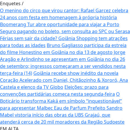
Enquetes
/
O menino do circo que virou cantor: Rafael Garcez celebra
24 anos com festa em homenagem à própria história
Boomerang Tur abre oportunidade para viajar a Porto
Seguro pagando no boleto, sem consulta ao SPC ou Serasa
Férias sem sair da cidade? Goiânia Shopping tem atrações
para todas as idades
Bruno Gagliasso participa da estreia
do filme Honestino em Goiânia no dia 13 de agosto
Jorge
Aragão e Arlindinho se apresentam em Goiânia no dia 26
de setembro; ingressos começaram a ser vendidos nesta
terça-feira (14)
Goiânia recebe show inédito da novela
Coração Acelerado com Daniel, Chitãozinho & Xororó, Ana
Castela e elenco da TV Globo
Eleições: prazo para
convenções partidárias começa nesta segunda-feira
O
Boticário transforma Kaká em símbolo “inquestionável”
para apresentar Malbec Eau de Parfum
Prefeito Sandro
Mabel vistoria início das obras da UBS Grajaú, que
atenderá cerca de 20 mil moradores da Região Sudoeste
EM ALTA