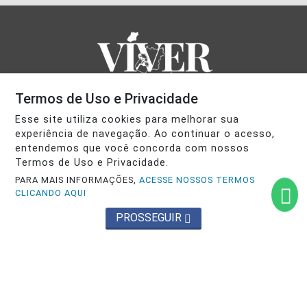
Termos de Uso e Privacidade
Esse site utiliza cookies para melhorar sua
experiência de navegação. Ao continuar o acesso,
entendemos que você concorda com nossos
INÍCIO
|
SOBRE
|
PAINEL DO LEITOR
|
Termos de Uso e Privacidade.
PARA MAIS INFORMAÇÕES,
ACESSE NOSSOS TERMOS
TERMOS DE USO E PRIVACIDADE
|
FAQ
|
CONTATO
CLICANDO AQUI
PROSSEGUIR
PRODUZIDO POR GRUPO VIVER GOIÁS DE COMUNICAÇÃO -
CNPJ: 07.898.172/0001-73