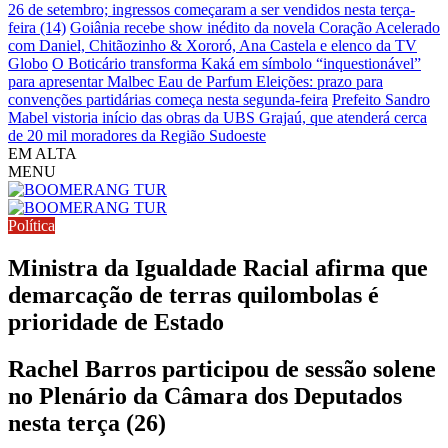
26 de setembro; ingressos começaram a ser vendidos nesta terça-
feira (14)
Goiânia recebe show inédito da novela Coração Acelerado
com Daniel, Chitãozinho & Xororó, Ana Castela e elenco da TV
Globo
O Boticário transforma Kaká em símbolo “inquestionável”
para apresentar Malbec Eau de Parfum
Eleições: prazo para
convenções partidárias começa nesta segunda-feira
Prefeito Sandro
Mabel vistoria início das obras da UBS Grajaú, que atenderá cerca
de 20 mil moradores da Região Sudoeste
EM ALTA
MENU
Política
Ministra da Igualdade Racial afirma que
demarcação de terras quilombolas é
prioridade de Estado
Rachel Barros participou de sessão solene
no Plenário da Câmara dos Deputados
nesta terça (26)