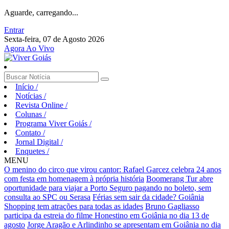
Aguarde, carregando...
Entrar
Sexta-feira, 07 de Agosto 2026
Agora Ao Vivo
Início
/
Notícias
/
Revista Online
/
Colunas
/
Programa Viver Goiás
/
Contato
/
Jornal Digital
/
Enquetes
/
MENU
O menino do circo que virou cantor: Rafael Garcez celebra 24 anos
com festa em homenagem à própria história
Boomerang Tur abre
oportunidade para viajar a Porto Seguro pagando no boleto, sem
consulta ao SPC ou Serasa
Férias sem sair da cidade? Goiânia
Shopping tem atrações para todas as idades
Bruno Gagliasso
participa da estreia do filme Honestino em Goiânia no dia 13 de
agosto
Jorge Aragão e Arlindinho se apresentam em Goiânia no dia