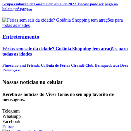
Grupo embarca de Goiânia em abril de 2027. Pacote pode ser pago no
boleto pré-pago,...
Entretenimento
Férias sem sair da cidade? Goiânia Shopping tem atrações para
todas as idades
Pinocchio and Friends, Colônia de Férias Cirandê Club, Brinquedoteca Doce
Presença e...
Nossas notícias
no celular
Receba as notícias do Viver Goiás no seu app favorito de
mensagens.
Telegram
Whatsapp
Facebook
Entrar