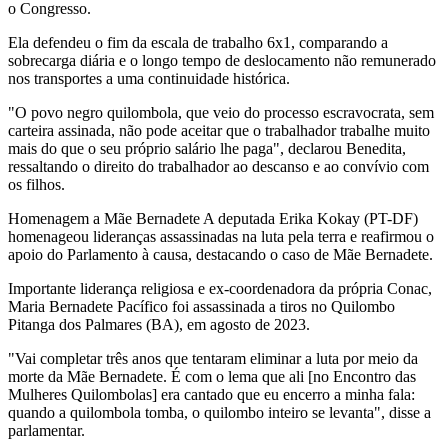
o Congresso.
Ela defendeu o fim da escala de trabalho 6x1, comparando a
sobrecarga diária e o longo tempo de deslocamento não remunerado
nos transportes a uma continuidade histórica.
"O povo negro quilombola, que veio do processo escravocrata, sem
carteira assinada, não pode aceitar que o trabalhador trabalhe muito
mais do que o seu próprio salário lhe paga", declarou Benedita,
ressaltando o direito do trabalhador ao descanso e ao convívio com
os filhos.
Homenagem a Mãe Bernadete A deputada Erika Kokay (PT-DF)
homenageou lideranças assassinadas na luta pela terra e reafirmou o
apoio do Parlamento à causa, destacando o caso de Mãe Bernadete.
Importante liderança religiosa e ex-coordenadora da própria Conac,
Maria Bernadete Pacífico foi assassinada a tiros no Quilombo
Pitanga dos Palmares (BA), em agosto de 2023.
"Vai completar três anos que tentaram eliminar a luta por meio da
morte da Mãe Bernadete. É com o lema que ali [no Encontro das
Mulheres Quilombolas] era cantado que eu encerro a minha fala:
quando a quilombola tomba, o quilombo inteiro se levanta", disse a
parlamentar.