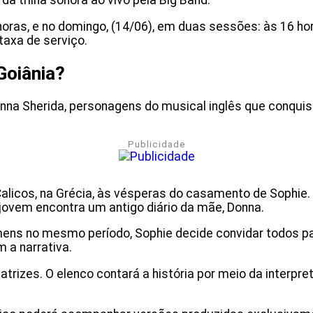
 trilha sonora ao vivo pela Big Band.
oras, e no domingo, (14/06), em duas sessões: às 16 hor
taxa de serviço.
Goiânia?
onna Sherida, personagens do musical inglês que conqui
Publicidade
alicos, na Grécia, às vésperas do casamento de Sophie. 
a jovem encontra um antigo diário da mãe, Donna.
ens no mesmo período, Sophie decide convidar todos par
 a narrativa.
atrizes. O elenco contará a história por meio da inter