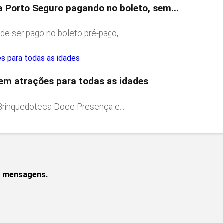
a Porto Seguro pagando no boleto, sem...
e ser pago no boleto pré-pago,...
tem atrações para todas as idades
 Brinquedoteca Doce Presença e...
de mensagens.