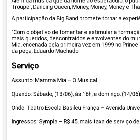
Além da música que dá nome ao espetáculo, o pú
Trouper, Dancing Queen, Money, Money, Money e Tha
A participação da Big Band promete tornar a experi
“Com o objetivo de fomentar e estimular a formação
mais queridos, descontraídos e envolventes do mund
Mia, encenada pela primeira vez em 1999 no Prince E
da peça, Eduardo Machado.
Serviço
Assunto: Mamma Mia – O Musical
Quando: Sábado, (13/06), às 16h, e domingo, (14/06)
Onde: Teatro Escola Basileu França – Avenida Univers
Ingressos: Sympla – R$ 45, mais taxa de serviço de 