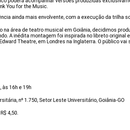
blico poderá acompanhar versões produzidas exclusiv
nk You for the Music.
ência ainda mais envolvente, com a execução da trilha s
 na área de teatro musical em Goiânia, decidimos produ
o. A inédita montagem foi inspirada no libreto origina
dward Theatre, em Londres na Inglaterra. O público vai se
, às 16h e 19h
itária, nº 1.750, Setor Leste Universitário, Goiânia-GO
R$ 4,50.