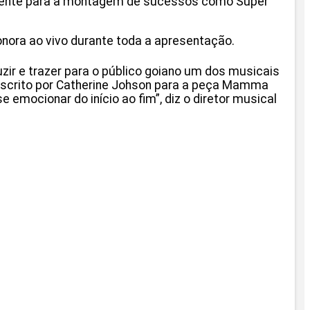
amente para a montagem de sucessos como Super
onora ao vivo durante toda a apresentação.
zir e trazer para o público goiano um dos musicais
l escrito por Catherine Johson para a peça Mamma
 emocionar do início ao fim”, diz o diretor musical