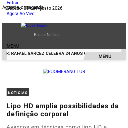
Entrar
Aguarde, carregando...
Sábado, 08 de Agosto 2026
Agora Ao Vivo
MENU
OR: RAFAEL GARCEZ CELEBRA 24 ANOS COM FESTA EM HOMEN
MENU
EM ALTA
NOTICIAS
Lipo HD amplia possibilidades da
definição corporal
Avanços em técnicas como lipo HD e