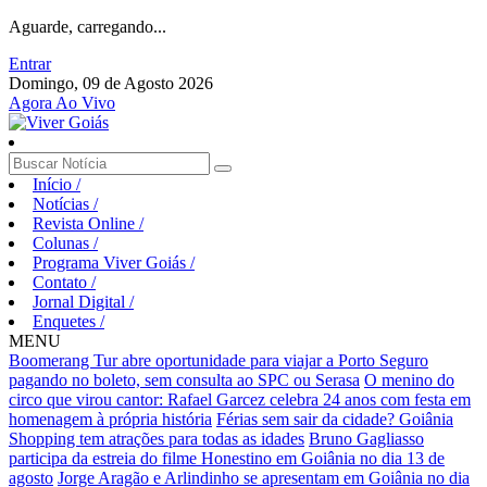
Aguarde, carregando...
Entrar
Domingo, 09 de Agosto 2026
Agora Ao Vivo
Início
/
Notícias
/
Revista Online
/
Colunas
/
Programa Viver Goiás
/
Contato
/
Jornal Digital
/
Enquetes
/
MENU
Boomerang Tur abre oportunidade para viajar a Porto Seguro
pagando no boleto, sem consulta ao SPC ou Serasa
O menino do
circo que virou cantor: Rafael Garcez celebra 24 anos com festa em
homenagem à própria história
Férias sem sair da cidade? Goiânia
Shopping tem atrações para todas as idades
Bruno Gagliasso
participa da estreia do filme Honestino em Goiânia no dia 13 de
agosto
Jorge Aragão e Arlindinho se apresentam em Goiânia no dia