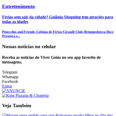
Entretenimento
Férias sem sair da cidade? Goiânia Shopping tem atrações para
todas as idades
Pinocchio and Friends, Colônia de Férias Cirandê Club, Brinquedoteca Doce
Presença e...
Nossas notícias
no celular
Receba as notícias do Viver Goiás no seu app favorito de
mensagens.
Telegram
Whatsapp
Facebook
Entrar
Veja Também