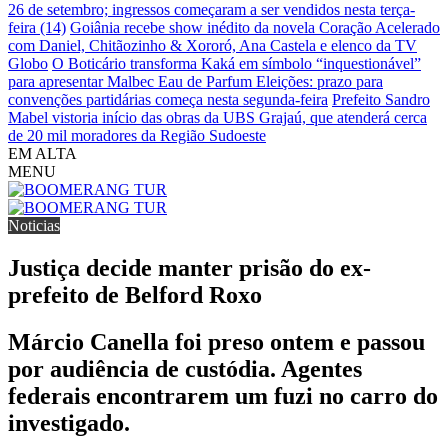
26 de setembro; ingressos começaram a ser vendidos nesta terça-
feira (14)
Goiânia recebe show inédito da novela Coração Acelerado
com Daniel, Chitãozinho & Xororó, Ana Castela e elenco da TV
Globo
O Boticário transforma Kaká em símbolo “inquestionável”
para apresentar Malbec Eau de Parfum
Eleições: prazo para
convenções partidárias começa nesta segunda-feira
Prefeito Sandro
Mabel vistoria início das obras da UBS Grajaú, que atenderá cerca
de 20 mil moradores da Região Sudoeste
EM ALTA
MENU
Noticias
Justiça decide manter prisão do ex-
prefeito de Belford Roxo
Márcio Canella foi preso ontem e passou
por audiência de custódia. Agentes
federais encontrarem um fuzi no carro do
investigado.