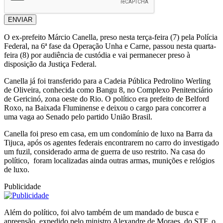
ENVIAR
O ex-prefeito Márcio Canella, preso nesta terça-feira (7) pela Polícia
Federal, na 6ª fase da Operação Unha e Carne, passou nesta quarta-
feira (8) por audiência de custódia e vai permanecer preso à
disposição da Justiça Federal.
Canella já foi transferido para a Cadeia Pública Pedrolino Werling
de Oliveira, conhecida como Bangu 8, no Complexo Penitenciário
de Gericinó, zona oeste do Rio. O político era prefeito de Belford
Roxo, na Baixada Fluminense e deixou o cargo para concorrer a
uma vaga ao Senado pelo partido União Brasil.
Canella foi preso em casa, em um condomínio de luxo na Barra da
Tijuca, após os agentes federais encontrarem no carro do investigado
um fuzil, considerado arma de guerra de uso restrito. Na casa do
político, foram localizadas ainda outras armas, munições e relógios
de luxo.
Publicidade
Além do político, foi alvo também de um mandado de busca e
apreensão, expedido pelo ministro Alexandre de Moraes, do STF, o