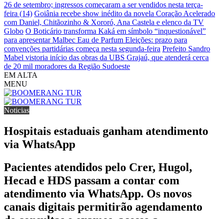
26 de setembro; ingressos começaram a ser vendidos nesta terça-
feira (14)
Goiânia recebe show inédito da novela Coração Acelerado
com Daniel, Chitãozinho & Xororó, Ana Castela e elenco da TV
Globo
O Boticário transforma Kaká em símbolo “inquestionável”
para apresentar Malbec Eau de Parfum
Eleições: prazo para
convenções partidárias começa nesta segunda-feira
Prefeito Sandro
Mabel vistoria início das obras da UBS Grajaú, que atenderá cerca
de 20 mil moradores da Região Sudoeste
EM ALTA
MENU
Noticias
Hospitais estaduais ganham atendimento
via WhatsApp
Pacientes atendidos pelo Crer, Hugol,
Hecad e HDS passam a contar com
atendimento via WhatsApp. Os novos
canais digitais permitirão agendamento