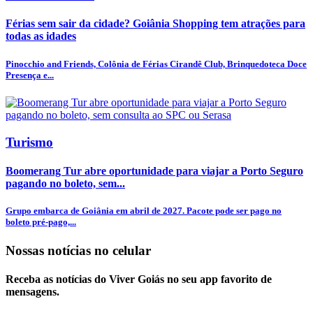
Férias sem sair da cidade? Goiânia Shopping tem atrações para
todas as idades
Pinocchio and Friends, Colônia de Férias Cirandê Club, Brinquedoteca Doce
Presença e...
Turismo
Boomerang Tur abre oportunidade para viajar a Porto Seguro
pagando no boleto, sem...
Grupo embarca de Goiânia em abril de 2027. Pacote pode ser pago no
boleto pré-pago,...
Nossas notícias
no celular
Receba as notícias do Viver Goiás no seu app favorito de
mensagens.