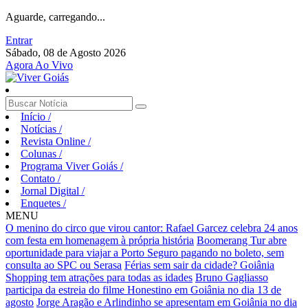
Aguarde, carregando...
Entrar
Sábado, 08 de Agosto 2026
Agora Ao Vivo
Início
/
Notícias
/
Revista Online
/
Colunas
/
Programa Viver Goiás
/
Contato
/
Jornal Digital
/
Enquetes
/
MENU
O menino do circo que virou cantor: Rafael Garcez celebra 24 anos
com festa em homenagem à própria história
Boomerang Tur abre
oportunidade para viajar a Porto Seguro pagando no boleto, sem
consulta ao SPC ou Serasa
Férias sem sair da cidade? Goiânia
Shopping tem atrações para todas as idades
Bruno Gagliasso
participa da estreia do filme Honestino em Goiânia no dia 13 de
agosto
Jorge Aragão e Arlindinho se apresentam em Goiânia no dia