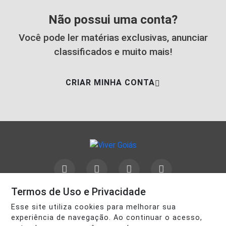
Não possui uma conta?
Você pode ler matérias exclusivas, anunciar
classificados e muito mais!
CRIAR MINHA CONTA
Termos de Uso e Privacidade
INÍCIO
|
SOBRE
|
PAINEL DO LEITOR
|
Esse site utiliza cookies para melhorar sua
TERMOS DE USO E PRIVACIDADE
|
FAQ
|
CONTATO
experiência de navegação. Ao continuar o acesso,