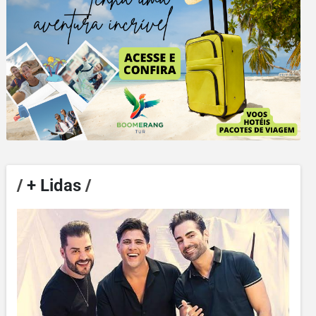
/
+ Lidas
/