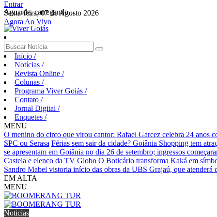
Entrar
Aguarde, carregando...
Sexta-feira, 07 de Agosto 2026
Agora Ao Vivo
Início
/
Notícias
/
Revista Online
/
Colunas
/
Programa Viver Goiás
/
Contato
/
Jornal Digital
/
Enquetes
/
MENU
O menino do circo que virou cantor: Rafael Garcez celebra 24 anos 
SPC ou Serasa
Férias sem sair da cidade? Goiânia Shopping tem atraç
se apresentam em Goiânia no dia 26 de setembro; ingressos começaram 
Castela e elenco da TV Globo
O Boticário transforma Kaká em símbo
Sandro Mabel vistoria início das obras da UBS Grajaú, que atenderá
EM ALTA
MENU
Noticias