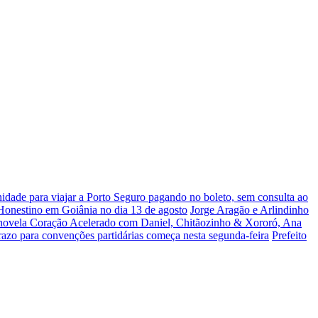
dade para viajar a Porto Seguro pagando no boleto, sem consulta ao
 Honestino em Goiânia no dia 13 de agosto
Jorge Aragão e Arlindinho
 novela Coração Acelerado com Daniel, Chitãozinho & Xororó, Ana
razo para convenções partidárias começa nesta segunda-feira
Prefeito