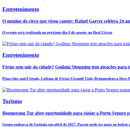
Entretenimento
O menino do circo que virou cantor: Rafael Garcez celebra 24 an
O evento será realizado no próximo dia 4 de agosto, no Real Circus
Entretenimento
Férias sem sair da cidade? Goiânia Shopping tem atrações para t
Pinocchio and Friends, Colônia de Férias Cirandê Club, Brinquedoteca Doce Pr
Turismo
Boomerang Tur abre oportunidade para viajar a Porto Seguro pa
Grupo embarca de Goiânia em abril de 2027. Pacote pode ser pago no boleto p