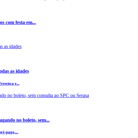
os com festa em...
odas as idades
esença e...
gando no boleto, sem...
ré-pago,...