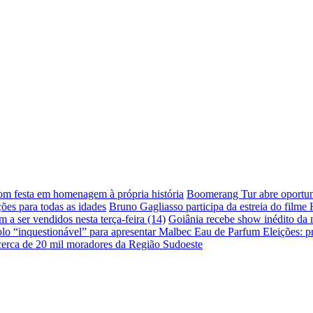
com festa em homenagem à própria história
Boomerang Tur abre oportuni
ões para todas as idades
Bruno Gagliasso participa da estreia do filme
a ser vendidos nesta terça-feira (14)
Goiânia recebe show inédito da
lo “inquestionável” para apresentar Malbec Eau de Parfum
Eleições: p
 cerca de 20 mil moradores da Região Sudoeste