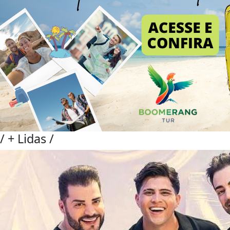
/
+ Lidas
/