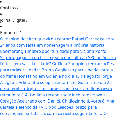
Contato
/
Jornal Digital
/
Enquetes
/
O menino do circo que virou cantor: Rafael Garcez celebra
24 anos com festa em homenagem à própria história
Boomerang Tur abre oportunidade para viajar a Porto
Seguro pagando no boleto, sem consulta ao SPC ou Serasa
Férias sem sair da cidade? Goiânia Shopping tem atrações
para todas as idades
Bruno Gagliasso participa da estreia
do filme Honestino em Goiânia no dia 13 de agosto
Jorge
Aragão e Arlindinho se apresentam em Goiânia no dia 26
de setembro; ingressos começaram a ser vendidos nesta
terça-feira (14)
Goiânia recebe show inédito da novela
Coração Acelerado com Daniel, Chitãozinho & Xororó, Ana
Castela e elenco da TV Globo
Eleições: prazo para
convenções partidárias começa nesta segunda-feira
O