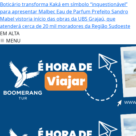
Boticário transforma Kaká em símbolo “inquestionável”
para apresentar Malbec Eau de Parfum
Prefeito Sandro
Mabel vistoria início das obras da UBS Grajaú, que
atenderá cerca de 20 mil moradores da Região Sudoeste
EM ALTA
MENU