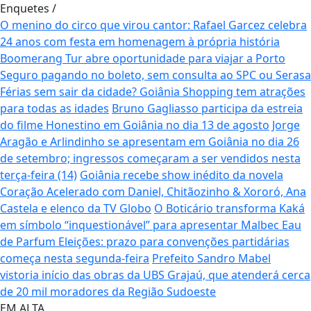
Enquetes
/
O menino do circo que virou cantor: Rafael Garcez celebra
24 anos com festa em homenagem à própria história
Boomerang Tur abre oportunidade para viajar a Porto
Seguro pagando no boleto, sem consulta ao SPC ou Serasa
Férias sem sair da cidade? Goiânia Shopping tem atrações
para todas as idades
Bruno Gagliasso participa da estreia
do filme Honestino em Goiânia no dia 13 de agosto
Jorge
Aragão e Arlindinho se apresentam em Goiânia no dia 26
de setembro; ingressos começaram a ser vendidos nesta
terça-feira (14)
Goiânia recebe show inédito da novela
Coração Acelerado com Daniel, Chitãozinho & Xororó, Ana
Castela e elenco da TV Globo
O Boticário transforma Kaká
em símbolo “inquestionável” para apresentar Malbec Eau
de Parfum
Eleições: prazo para convenções partidárias
começa nesta segunda-feira
Prefeito Sandro Mabel
vistoria início das obras da UBS Grajaú, que atenderá cerca
de 20 mil moradores da Região Sudoeste
EM ALTA