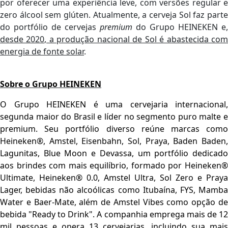
por oferecer uma experiência leve, com versões regular e
zero álcool sem glúten. Atualmente, a cerveja Sol faz parte
do portfólio de cervejas
premium
do Grupo HEINEKEN e,
desde 2020, a produção nacional de Sol é abastecida com
energia de fonte solar
.
Sobre o Grupo HEINEKEN
O Grupo HEINEKEN é uma cervejaria internacional,
segunda maior do Brasil e líder no segmento puro malte e
premium. Seu portfólio diverso reúne marcas como
Heineken®, Amstel, Eisenbahn, Sol, Praya, Baden Baden,
Lagunitas, Blue Moon e Devassa, um portfólio dedicado
aos brindes com mais equilíbrio, formado por Heineken®
Ultimate, Heineken® 0.0, Amstel Ultra, Sol Zero e Praya
Lager, bebidas não alcoólicas como Itubaína, FYS, Mamba
Water e Baer-Mate, além de Amstel Vibes como opção de
bebida "Ready to Drink". A companhia emprega mais de 12
mil pessoas e opera 13 cervejarias, incluindo sua mais