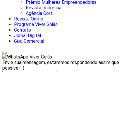
Prêmio Mulheres Empreendedoras
Revista Impressa
Agência Cora
Revista Online
Programa Viver Goiás
Contato
Jornal Digital
Guia Comercial
Viver Goiás
Envie sua mensagem, estaremos respondendo assim que
possível ; )
Termos de Uso e Privacidade
Esse site utiliza cookies para melhorar sua experiência de
navegação. Ao continuar o acesso, entendemos que você
concorda com nossos Termos de Uso e Privacidade.
Para mais informações,
ACESSE NOSSOS TERMOS
CLICANDO AQUI
PROSSEGUIR