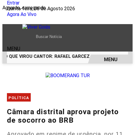
Entrar
Aguarde, carregando...
Quinta-feira, 06 de Agosto 2026
Agora Ao Vivo
MENU
O QUE VIROU CANTOR: RAFAEL GARCEZ CELEBRA 24 ANOS CO
MENU
EM ALTA
POLÍTICA
Câmara distrital aprova projeto
de socorro ao BRB
Aprovado em regime de urgência, por 11