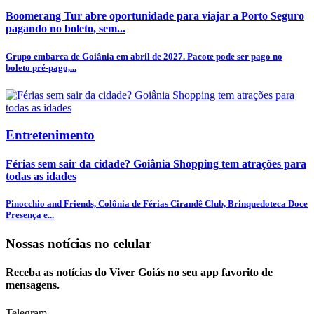
Boomerang Tur abre oportunidade para viajar a Porto Seguro
pagando no boleto, sem...
Grupo embarca de Goiânia em abril de 2027. Pacote pode ser pago no
boleto pré-pago,...
Entretenimento
Férias sem sair da cidade? Goiânia Shopping tem atrações para
todas as idades
Pinocchio and Friends, Colônia de Férias Cirandê Club, Brinquedoteca Doce
Presença e...
Nossas notícias
no celular
Receba as notícias do Viver Goiás no seu app favorito de
mensagens.
Telegram