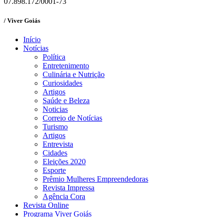
07.898.172/0001-73
/ Viver Goiás
Início
Notícias
Política
Entretenimento
Culinária e Nutrição
Curiosidades
Artigos
Saúde e Beleza
Noticias
Correio de Notícias
Turismo
Artigos
Entrevista
Cidades
Eleições 2020
Esporte
Prêmio Mulheres Empreendedoras
Revista Impressa
Agência Cora
Revista Online
Programa Viver Goiás