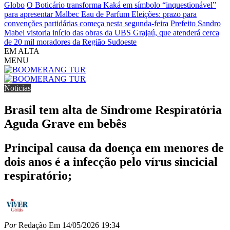
Globo
O Boticário transforma Kaká em símbolo “inquestionável”
para apresentar Malbec Eau de Parfum
Eleições: prazo para
convenções partidárias começa nesta segunda-feira
Prefeito Sandro
Mabel vistoria início das obras da UBS Grajaú, que atenderá cerca
de 20 mil moradores da Região Sudoeste
EM ALTA
MENU
Noticias
Brasil tem alta de Síndrome Respiratória
Aguda Grave em bebês
Principal causa da doença em menores de
dois anos é a infecção pelo vírus sincicial
respiratório;
Por
Redação
Em
14/05/2026 19:34