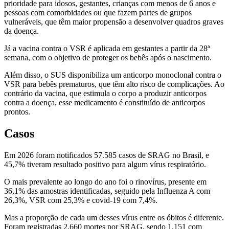
prioridade para idosos, gestantes, crianças com menos de 6 anos e
pessoas com comorbidades ou que fazem partes de grupos
vulneráveis, que têm maior propensão a desenvolver quadros graves
da doença.
Já a vacina contra o VSR é aplicada em gestantes a partir da 28ª
semana, com o objetivo de proteger os bebês após o nascimento.
Além disso, o SUS disponibiliza um anticorpo monoclonal contra o
VSR para bebês prematuros, que têm alto risco de complicações. Ao
contrário da vacina, que estimula o corpo a produzir anticorpos
contra a doença, esse medicamento é constituído de anticorpos
prontos.
Casos
Em 2026 foram notificados 57.585 casos de SRAG no Brasil, e
45,7% tiveram resultado positivo para algum vírus respiratório.
O mais prevalente ao longo do ano foi o rinovírus, presente em
36,1% das amostras identificadas, seguido pela Influenza A com
26,3%, VSR com 25,3% e covid-19 com 7,4%.
Mas a proporção de cada um desses vírus entre os óbitos é diferente.
Foram registradas 2.660 mortes por SRAG, sendo 1.151 com