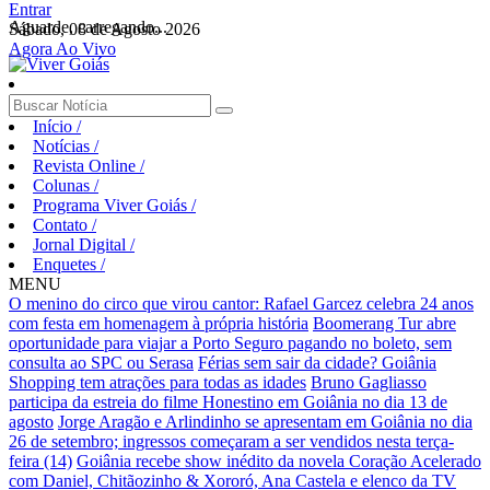
Entrar
Aguarde, carregando...
Sábado, 08 de Agosto 2026
Agora Ao Vivo
Início
/
Notícias
/
Revista Online
/
Colunas
/
Programa Viver Goiás
/
Contato
/
Jornal Digital
/
Enquetes
/
MENU
O menino do circo que virou cantor: Rafael Garcez celebra 24 anos
com festa em homenagem à própria história
Boomerang Tur abre
oportunidade para viajar a Porto Seguro pagando no boleto, sem
consulta ao SPC ou Serasa
Férias sem sair da cidade? Goiânia
Shopping tem atrações para todas as idades
Bruno Gagliasso
participa da estreia do filme Honestino em Goiânia no dia 13 de
agosto
Jorge Aragão e Arlindinho se apresentam em Goiânia no dia
26 de setembro; ingressos começaram a ser vendidos nesta terça-
feira (14)
Goiânia recebe show inédito da novela Coração Acelerado
com Daniel, Chitãozinho & Xororó, Ana Castela e elenco da TV