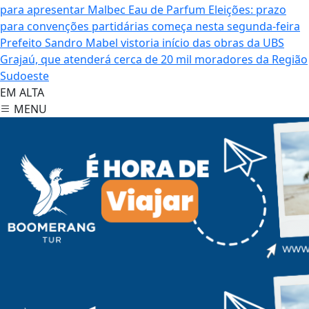
para apresentar Malbec Eau de Parfum
Eleições: prazo
para convenções partidárias começa nesta segunda-feira
Prefeito Sandro Mabel vistoria início das obras da UBS
Grajaú, que atenderá cerca de 20 mil moradores da Região
Sudoeste
EM ALTA
MENU