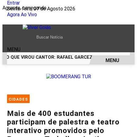
Entrar
Aguarde, carregando...
Sexta-feira, 07 de Agosto 2026
Agora Ao Vivo
MENU
CO QUE VIROU CANTOR: RAFAEL GARCEZ CELEBRA 24 ANOS C
MENU
EM ALTA
CIDADES
Mais de 400 estudantes
participam de palestra e teatro
interativo promovidos pelo