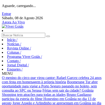
Aguarde, carregando...
Entrar
Sábado, 08 de Agosto 2026
Agora Ao Vivo
Início
/
Notícias
/
Revista Online
/
Colunas
/
Programa Viver Goiás
/
Contato
/
Jornal Digital
/
Enquetes
/
MENU
O menino do circo que virou cantor: Rafael Garcez celebra 24 anos
com festa em homenagem à própria história
Boomerang Tur abre
oportunidade para viajar a Porto Seguro pagando no boleto, sem
consulta ao SPC ou Serasa
Férias sem sair da cidade? Goiânia
Shopping tem atrações para todas as idades
Bruno Gagliasso
participa da estreia do filme Honestino em Goiânia no dia 13 de
agosto
Jorge Aragão e Arlindinho se apresentam em Goiânia no dia