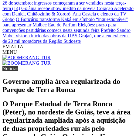
26 de setembro; ingressos começaram a ser vendidos nesta terça-
feira (14)
Goiânia recebe show inédito da novela Coração Acelerado
com Daniel, Chitãozinho & Xororó, Ana Castela e elenco da TV
Globo
O Boticário transforma Kaká em símbolo “inquestionável”
para apresentar Malbec Eau de Parfum
Eleições: prazo para
convenções partidárias começa nesta segunda-feira
Prefeito Sandro
Mabel vistoria início das obras da UBS Grajaú, que atenderá cerca
de 20 mil moradores da Região Sudoeste
EM ALTA
MENU
Noticias
Governo amplia área regularizada do
Parque de Terra Ronca
O Parque Estadual de Terra Ronca
(Peter), no nordeste de Goiás, teve a área
regularizada ampliada após a aquisição
de duas propriedades rurais pelo