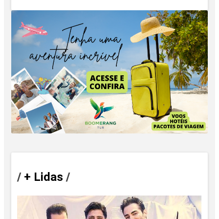
/
+ Lidas
/