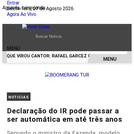
Entrar
Aguarde, carregando...
Sexta-feira, 07 de Agosto 2026
Agora Ao Vivo
MENU
QUE VIROU CANTOR: RAFAEL GARCEZ CELEBRA 24 ANOS COM 
MENU
EM ALTA
NOTICIAS
Declaração do IR pode passar a
ser automática em até três anos
Segundo o ministro da Fazenda, modelo