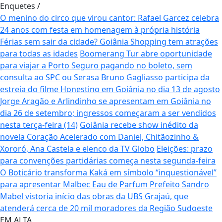
Enquetes
/
O menino do circo que virou cantor: Rafael Garcez celebra
24 anos com festa em homenagem à própria história
Férias sem sair da cidade? Goiânia Shopping tem atrações
para todas as idades
Boomerang Tur abre oportunidade
para viajar a Porto Seguro pagando no boleto, sem
consulta ao SPC ou Serasa
Bruno Gagliasso participa da
estreia do filme Honestino em Goiânia no dia 13 de agosto
Jorge Aragão e Arlindinho se apresentam em Goiânia no
dia 26 de setembro; ingressos começaram a ser vendidos
nesta terça-feira (14)
Goiânia recebe show inédito da
novela Coração Acelerado com Daniel, Chitãozinho &
Xororó, Ana Castela e elenco da TV Globo
Eleições: prazo
para convenções partidárias começa nesta segunda-feira
O Boticário transforma Kaká em símbolo “inquestionável”
para apresentar Malbec Eau de Parfum
Prefeito Sandro
Mabel vistoria início das obras da UBS Grajaú, que
atenderá cerca de 20 mil moradores da Região Sudoeste
EM ALTA