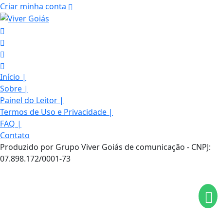
Criar minha conta
Início
|
Sobre
|
Painel do Leitor
|
Termos de Uso e Privacidade
|
FAQ
|
Termos de Uso e Privacidade
Contato
Esse site utiliza cookies para melhorar sua
Produzido por Grupo Viver Goiás de comunicação - CNPJ:
experiência de navegação. Ao continuar o acesso,
07.898.172/0001-73
entendemos que você concorda com nossos Termos
de Uso e Privacidade.
PARA MAIS INFORMAÇÕES,
ACESSE NOSSOS TERMOS
CLICANDO AQUI
PROSSEGUIR