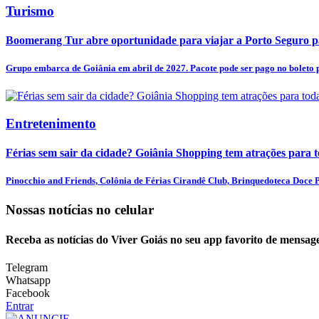
Turismo
Boomerang Tur abre oportunidade para viajar a Porto Seguro pa
Grupo embarca de Goiânia em abril de 2027. Pacote pode ser pago no boleto p
Entretenimento
Férias sem sair da cidade? Goiânia Shopping tem atrações para t
Pinocchio and Friends, Colônia de Férias Cirandê Club, Brinquedoteca Doce Pr
Nossas notícias
no celular
Receba as notícias do Viver Goiás no seu app favorito de mensag
Telegram
Whatsapp
Facebook
Entrar