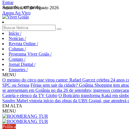
Entrar
Aguarde, carregando...
Sexta-feira, 07 de Agosto 2026
Agora Ao Vivo
Início
/
Notícias
/
Revista Online
/
Colunas
/
Programa Viver Goiás
/
Contato
/
Jornal Digital
/
Enquetes
/
MENU
O menino do circo que virou cantor: Rafael Garcez celebra 24 anos 
SPC ou Serasa
Férias sem sair da cidade? Goiânia Shopping tem atraç
se apresentam em Goiânia no dia 26 de setembro; ingressos começaram 
Castela e elenco da TV Globo
O Boticário transforma Kaká em símbo
Sandro Mabel vistoria início das obras da UBS Grajaú, que atenderá
EM ALTA
MENU
Política