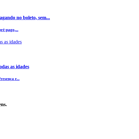
gando no boleto, sem...
ré-pago,...
odas as idades
esença e...
ens.