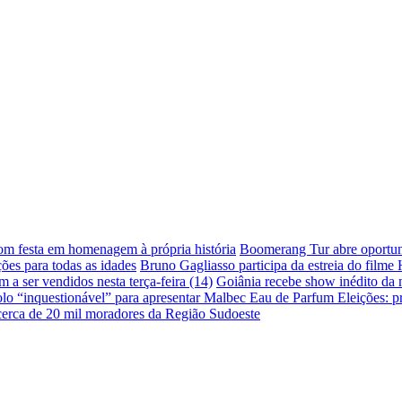
com festa em homenagem à própria história
Boomerang Tur abre oportuni
ões para todas as idades
Bruno Gagliasso participa da estreia do filme
a ser vendidos nesta terça-feira (14)
Goiânia recebe show inédito da
lo “inquestionável” para apresentar Malbec Eau de Parfum
Eleições: p
 cerca de 20 mil moradores da Região Sudoeste