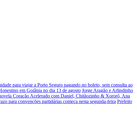
dade para viajar a Porto Seguro pagando no boleto, sem consulta ao
 Honestino em Goiânia no dia 13 de agosto
Jorge Aragão e Arlindinho
 novela Coração Acelerado com Daniel, Chitãozinho & Xororó, Ana
razo para convenções partidárias começa nesta segunda-feira
Prefeito